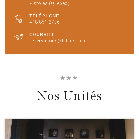
Pistoles (Québec)
TÉLÉPHONE
418.851.2736
COURRIEL
reservations@lalibertad.ca
Nos Unités