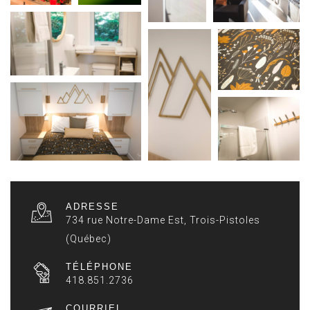
ADRESSE
734 rue Notre-Dame Est, Trois-Pistoles
(Québec)
TÉLÉPHONE
418.851.2736
COURRIEL