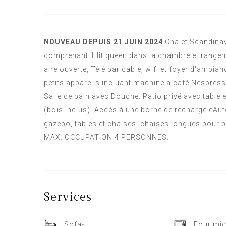
NOUVEAU DEPUIS 21 JUIN 2024
Chalet Scandinav
comprenant 1 lit queen dans la chambre et rangeme
aire ouverte, Télé par cable, wifi et foyer d'ambia
petits appareils incluant machine a café Nespresso 
Salle de bain avec Douche. Patio privé avec table e
(bois inclus). Accès à une borne de recharge eAuto
gazebo, tables et chaises, chaises longues pour pr
MAX. OCCUPATION 4 PERSONNES.
Services
Sofa-lit
Four mi