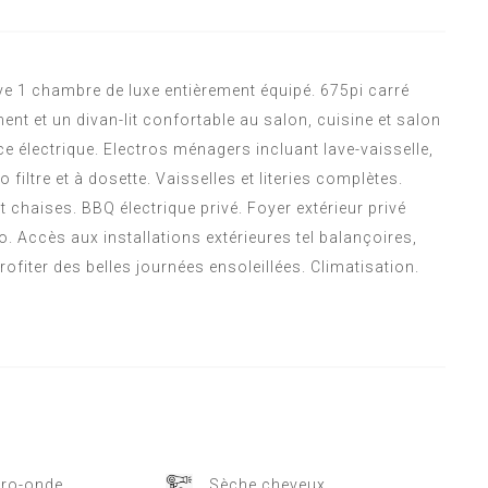
e 1 chambre de luxe entièrement équipé. 675pi carré
nt et un divan-lit confortable au salon, cuisine et salon
nce électrique. Electros ménagers incluant lave-vaisselle,
filtre et à dosette. Vaisselles et literies complètes.
t chaises. BBQ électrique privé. Foyer extérieur privé
. Accès aux installations extérieures tel balançoires,
ofiter des belles journées ensoleillées. Climatisation.
cro-onde
Sèche cheveux