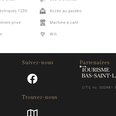
lectriques 120V
Accès au gazebo
ement privé
Machine à café
on
Wifi
Suivez-nous
Partenaires
CITQ no. 002881 
Trouvez-nous