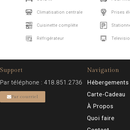
Climatisation centrale
Prises é
Cuisinette complète
Stationn
Réfrigérateur
Televisi
Support
Navigation
Par téléphone : 418.851.2736
Hébergements
Carte-Cadeau
Par courriel
À Propos
Quoi faire
Contact