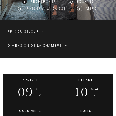
RECHERCHER
BOOKING
1
2
PASSER À LA CAISSE
MERCI
3
4
PRIX DU SÉJOUR
DIMENSION DE LA CHAMBRE
ARRIVÉE
DÉPART
09
10
Août
Août
OCCUPANTS
NUITS