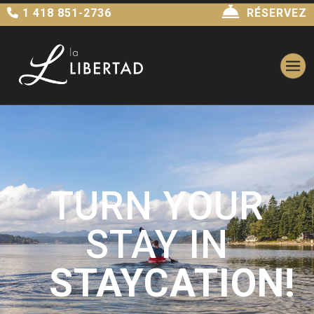
1 418 851-2736
RÉSERVEZ
TURN YOUR
STAY IN
STAYCATION!